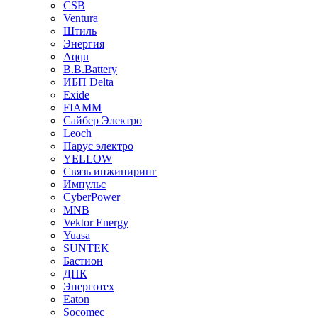
CSB
Ventura
Штиль
Энергия
Aqqu
B.B.Bаttery
ИБП Delta
Exide
FIAMM
Сайбер Электро
Leoch
Парус электро
YELLOW
Связь инжиниринг
Импульс
CyberPower
MNB
Vektor Energy
Yuasa
SUNTEK
Бастион
ДПК
Энерготех
Eaton
Socomec