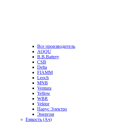
Все производитель
AQQU
B.B.Battery
CSB
Delta
FIAMM
Leoch
MNB
Ventura
Yellow
WBR
Vektor
Парус Электро
Энергия
Емкость (Ач)