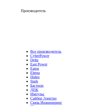
Производитель
Все производитель
CyberPower
Delta
East Power
Eaton
Eltena
Hiden
Stark
Бастион
ДПК
Импульс
Сайбер Электро
Связь Инжиниринг