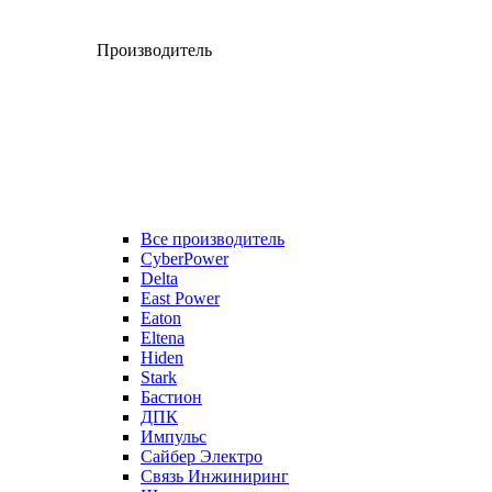
Производитель
Все производитель
CyberPower
Delta
East Power
Eaton
Eltena
Hiden
Stark
Бастион
ДПК
Импульс
Сайбер Электро
Связь Инжиниринг