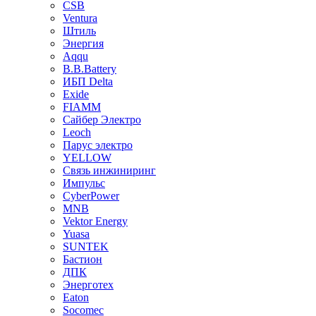
CSB
Ventura
Штиль
Энергия
Aqqu
B.B.Bаttery
ИБП Delta
Exide
FIAMM
Сайбер Электро
Leoch
Парус электро
YELLOW
Связь инжиниринг
Импульс
CyberPower
MNB
Vektor Energy
Yuasa
SUNTEK
Бастион
ДПК
Энерготех
Eaton
Socomec