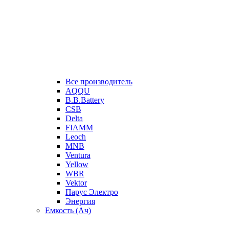
Все производитель
AQQU
B.B.Battery
CSB
Delta
FIAMM
Leoch
MNB
Ventura
Yellow
WBR
Vektor
Парус Электро
Энергия
Емкость (Ач)