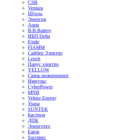
CSB
Ventura
Штиль
Энергия
Aqqu
B.B.Bаttery
ИБП Delta
Exide
FIAMM
Сайбер Электро
Leoch
Парус электро
YELLOW
Связь инжиниринг
Импульс
CyberPower
MNB
Vektor Energy
Yuasa
SUNTEK
Бастион
ДПК
Энерготех
Eaton
Socomec