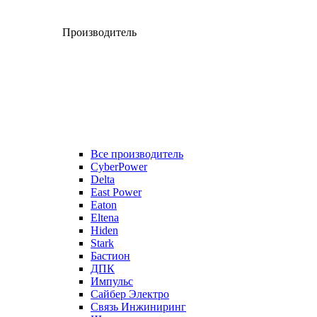
Производитель
Все производитель
CyberPower
Delta
East Power
Eaton
Eltena
Hiden
Stark
Бастион
ДПК
Импульс
Сайбер Электро
Связь Инжиниринг