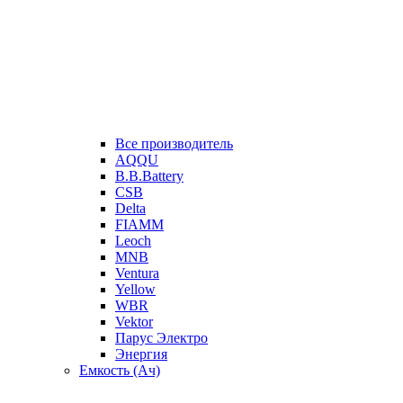
Все производитель
AQQU
B.B.Battery
CSB
Delta
FIAMM
Leoch
MNB
Ventura
Yellow
WBR
Vektor
Парус Электро
Энергия
Емкость (Ач)