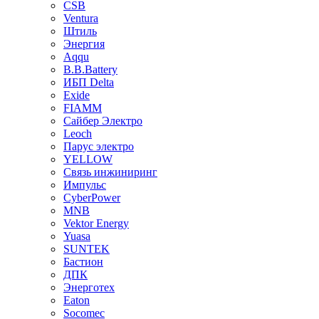
CSB
Ventura
Штиль
Энергия
Aqqu
B.B.Bаttery
ИБП Delta
Exide
FIAMM
Сайбер Электро
Leoch
Парус электро
YELLOW
Связь инжиниринг
Импульс
CyberPower
MNB
Vektor Energy
Yuasa
SUNTEK
Бастион
ДПК
Энерготех
Eaton
Socomec