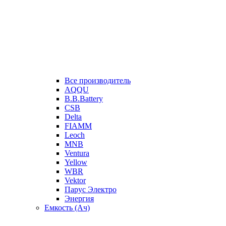
Все производитель
AQQU
B.B.Battery
CSB
Delta
FIAMM
Leoch
MNB
Ventura
Yellow
WBR
Vektor
Парус Электро
Энергия
Емкость (Ач)