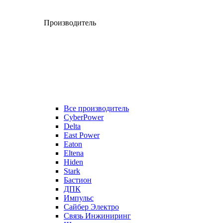
Производитель
Все производитель
CyberPower
Delta
East Power
Eaton
Eltena
Hiden
Stark
Бастион
ДПК
Импульс
Сайбер Электро
Связь Инжиниринг