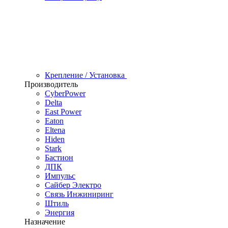
Крепление / Установка
Производитель
CyberPower
Delta
East Power
Eaton
Eltena
Hiden
Stark
Бастион
ДПК
Импульс
Сайбер Электро
Связь Инжиниринг
Штиль
Энергия
Назначение