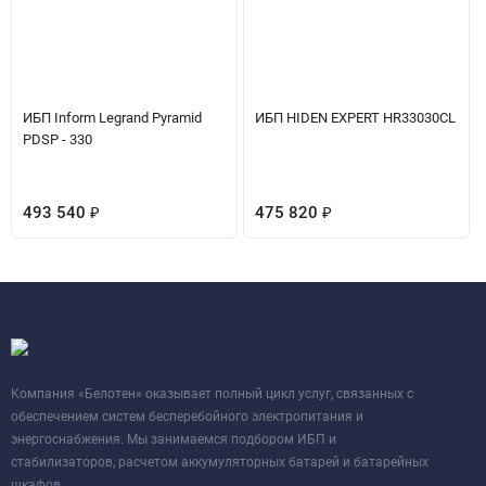
ИБП Inform Legrand Pyramid
ИБП HIDEN EXPERT HR33030CL
PDSP - 330
493 540
₽
475 820
₽
Компания «Белотен» оказывает полный цикл услуг, связанных с
обеспечением систем бесперебойного электропитания и
энергоснабжения. Мы занимаемся подбором ИБП и
стабилизаторов, расчетом аккумуляторных батарей и батарейных
шкафов.