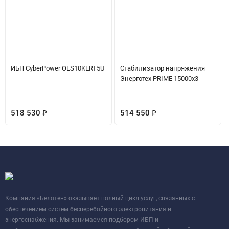
ИБП CyberPower OLS10KERT5U
Стабилизатор напряжения
Энерготех PRIME 15000х3
518 530
₽
514 550
₽
Компания «Белотен» оказывает полный цикл услуг, связанных с
обеспечением систем бесперебойного электропитания и
энергоснабжения. Мы занимаемся подбором ИБП и