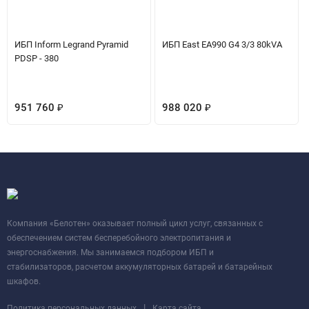
ИБП Inform Legrand Pyramid
ИБП East EA990 G4 3/3 80kVA
PDSP - 380
951 760
₽
988 020
₽
Компания «Белотен» оказывает полный цикл услуг, связанных с
обеспечением систем бесперебойного электропитания и
энергоснабжения. Мы занимаемся подбором ИБП и
стабилизаторов, расчетом аккумуляторных батарей и батарейных
шкафов.
|
Политика персональных данных
Карта сайта