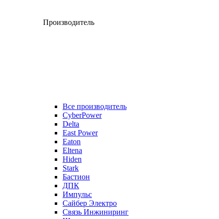
Производитель
Все производитель
CyberPower
Delta
East Power
Eaton
Eltena
Hiden
Stark
Бастион
ДПК
Импульс
Сайбер Электро
Связь Инжиниринг