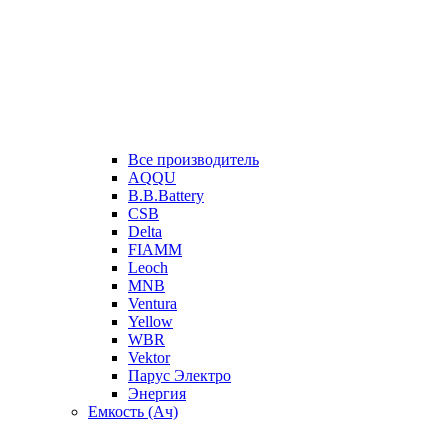
Все производитель
AQQU
B.B.Battery
CSB
Delta
FIAMM
Leoch
MNB
Ventura
Yellow
WBR
Vektor
Парус Электро
Энергия
Емкость (Ач)