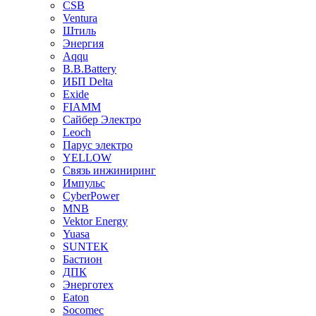
CSB
Ventura
Штиль
Энергия
Aqqu
B.B.Bаttery
ИБП Delta
Exide
FIAMM
Сайбер Электро
Leoch
Парус электро
YELLOW
Связь инжиниринг
Импульс
CyberPower
MNB
Vektor Energy
Yuasa
SUNTEK
Бастион
ДПК
Энерготех
Eaton
Socomec