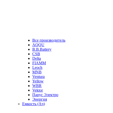
Все производитель
AQQU
B.B.Battery
CSB
Delta
FIAMM
Leoch
MNB
Ventura
Yellow
WBR
Vektor
Парус Электро
Энергия
Емкость (Ач)