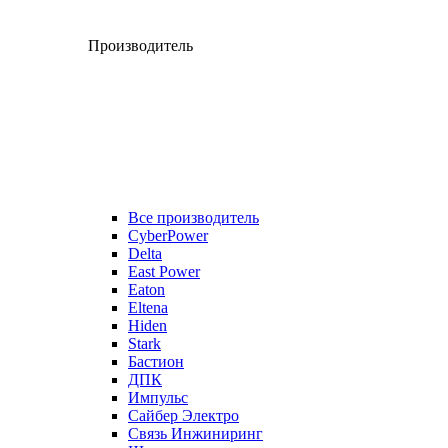
Производитель
Все производитель
CyberPower
Delta
East Power
Eaton
Eltena
Hiden
Stark
Бастион
ДПК
Импульс
Сайбер Электро
Связь Инжиниринг