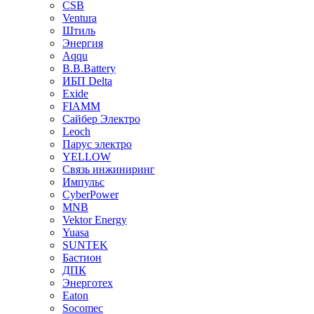
CSB
Ventura
Штиль
Энергия
Aqqu
B.B.Bаttery
ИБП Delta
Exide
FIAMM
Сайбер Электро
Leoch
Парус электро
YELLOW
Связь инжиниринг
Импульс
CyberPower
MNB
Vektor Energy
Yuasa
SUNTEK
Бастион
ДПК
Энерготех
Eaton
Socomec