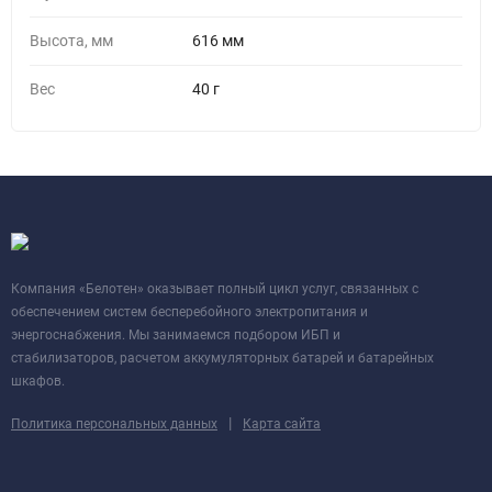
Высота, мм
616 мм
Вес
40 г
Компания «Белотен» оказывает полный цикл услуг, связанных с
обеспечением систем бесперебойного электропитания и
энергоснабжения. Мы занимаемся подбором ИБП и
стабилизаторов, расчетом аккумуляторных батарей и батарейных
шкафов.
|
Политика персональных данных
Карта сайта