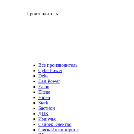
Производитель
Все производитель
CyberPower
Delta
East Power
Eaton
Eltena
Hiden
Stark
Бастион
ДПК
Импульс
Сайбер Электро
Связь Инжиниринг