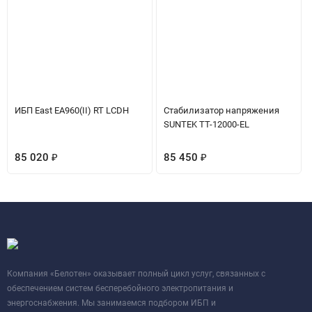
ИБП East EA960(II) RT LCDH
Стабилизатор напряжения
SUNTEK TT-12000-EL
85 020
₽
85 450
₽
Компания «Белотен» оказывает полный цикл услуг, связанных с
обеспечением систем бесперебойного электропитания и
энергоснабжения. Мы занимаемся подбором ИБП и