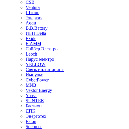
CSB
Ventura
Штиль
Энергия
Aqqu
B.B.Bаttery
ИБП Delta
Exide
FIAMM
Сайбер Электро
Leoch
Парус электро
YELLOW
Связь инжиниринг
Импульс
CyberPower
MNB
Vektor Energy
Yuasa
SUNTEK
Бастион
ДПК
Энерготех
Eaton
Socomec