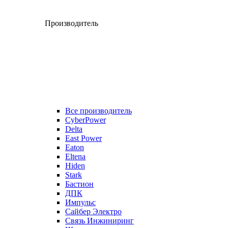
Производитель
Все производитель
CyberPower
Delta
East Power
Eaton
Eltena
Hiden
Stark
Бастион
ДПК
Импульс
Сайбер Электро
Связь Инжиниринг