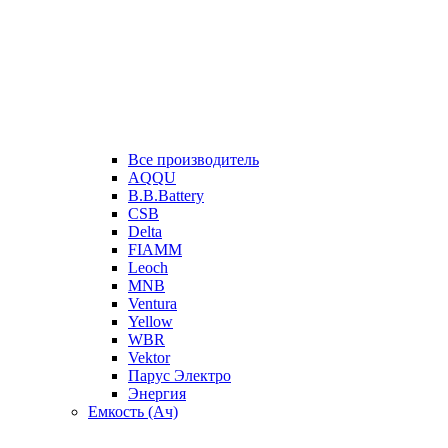
Все производитель
AQQU
B.B.Battery
CSB
Delta
FIAMM
Leoch
MNB
Ventura
Yellow
WBR
Vektor
Парус Электро
Энергия
Емкость (Ач)