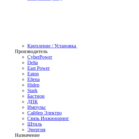
Крепление / Установка
Производитель
CyberPower
Delta
East Power
Eaton
Eltena
Hiden
Stark
Бастион
ДПК
Импульс
Сайбер Электро
Связь Инжиниринг
Штиль
Энергия
Назначение