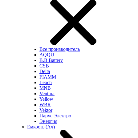
Все производитель
AQQU
B.B.Battery
CSB
Delta
FIAMM
Leoch
MNB
Ventura
Yellow
WBR
Vektor
Парус Электро
Энергия
Емкость (Ач)