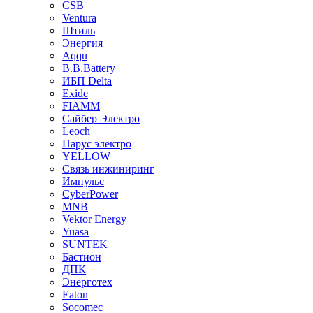
CSB
Ventura
Штиль
Энергия
Aqqu
B.B.Bаttery
ИБП Delta
Exide
FIAMM
Сайбер Электро
Leoch
Парус электро
YELLOW
Связь инжиниринг
Импульс
CyberPower
MNB
Vektor Energy
Yuasa
SUNTEK
Бастион
ДПК
Энерготех
Eaton
Socomec