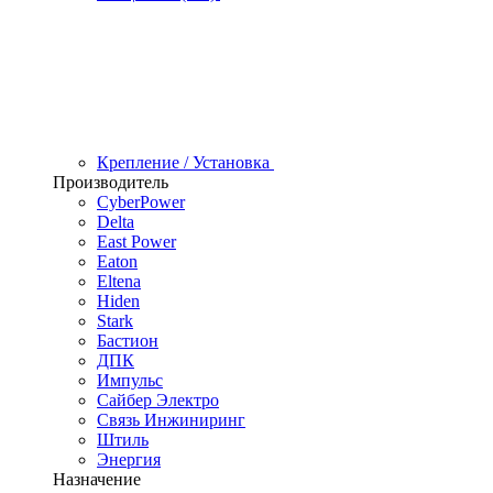
Крепление / Установка
Производитель
CyberPower
Delta
East Power
Eaton
Eltena
Hiden
Stark
Бастион
ДПК
Импульс
Сайбер Электро
Связь Инжиниринг
Штиль
Энергия
Назначение