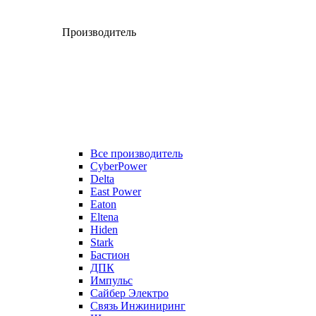
Производитель
Все производитель
CyberPower
Delta
East Power
Eaton
Eltena
Hiden
Stark
Бастион
ДПК
Импульс
Сайбер Электро
Связь Инжиниринг