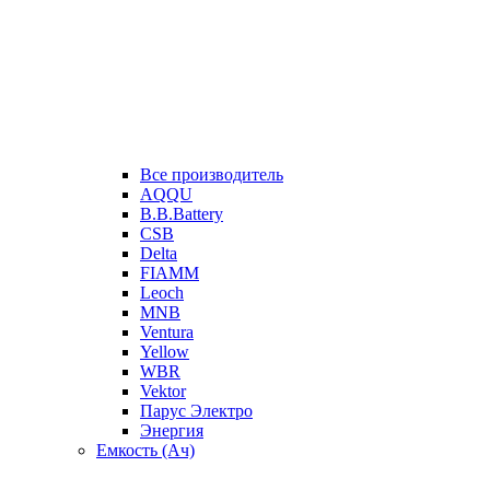
Все производитель
AQQU
B.B.Battery
CSB
Delta
FIAMM
Leoch
MNB
Ventura
Yellow
WBR
Vektor
Парус Электро
Энергия
Емкость (Ач)