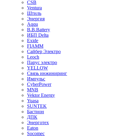
CSB
Ventura
Штиль
Энергия
Aqqu
B.B.Bаttery
ИБП Delta
Exide
FIAMM
Сайбер Электро
Leoch
Парус электро
YELLOW
Связь инжиниринг
Импульс
CyberPower
MNB
Vektor Energy
Yuasa
SUNTEK
Бастион
ДПК
Энерготех
Eaton
Socomec