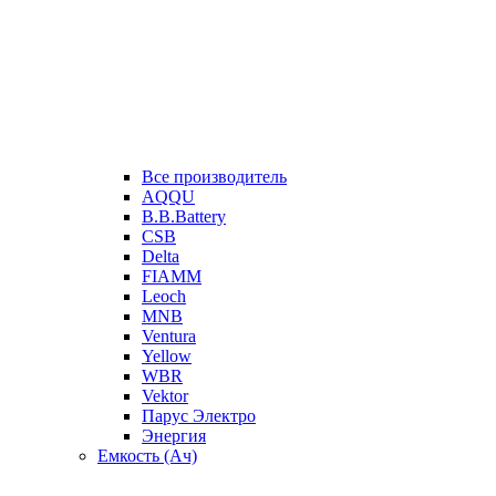
Все производитель
AQQU
B.B.Battery
CSB
Delta
FIAMM
Leoch
MNB
Ventura
Yellow
WBR
Vektor
Парус Электро
Энергия
Емкость (Ач)