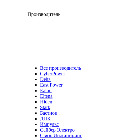
Производитель
Все производитель
CyberPower
Delta
East Power
Eaton
Eltena
Hiden
Stark
Бастион
ДПК
Импульс
Сайбер Электро
Связь Инжиниринг