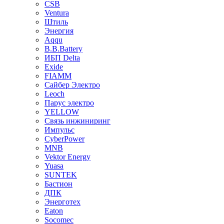
CSB
Ventura
Штиль
Энергия
Aqqu
B.B.Bаttery
ИБП Delta
Exide
FIAMM
Сайбер Электро
Leoch
Парус электро
YELLOW
Связь инжиниринг
Импульс
CyberPower
MNB
Vektor Energy
Yuasa
SUNTEK
Бастион
ДПК
Энерготех
Eaton
Socomec