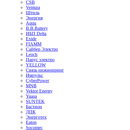
CSB
Ventura
Штиль
Энергия
Aqqu
B.B.Bаttery
ИБП Delta
Exide
FIAMM
Сайбер Электро
Leoch
Парус электро
YELLOW
Связь инжиниринг
Импульс
CyberPower
MNB
Vektor Energy
Yuasa
SUNTEK
Бастион
ДПК
Энерготех
Eaton
Socomec