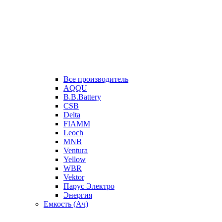
Все производитель
AQQU
B.B.Battery
CSB
Delta
FIAMM
Leoch
MNB
Ventura
Yellow
WBR
Vektor
Парус Электро
Энергия
Емкость (Ач)