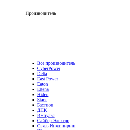
Производитель
Все производитель
CyberPower
Delta
East Power
Eaton
Eltena
Hiden
Stark
Бастион
ДПК
Импульс
Сайбер Электро
Связь Инжиниринг