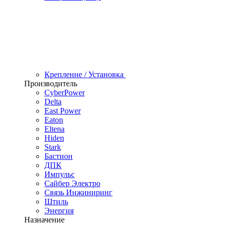
Крепление / Установка
Производитель
CyberPower
Delta
East Power
Eaton
Eltena
Hiden
Stark
Бастион
ДПК
Импульс
Сайбер Электро
Связь Инжиниринг
Штиль
Энергия
Назначение