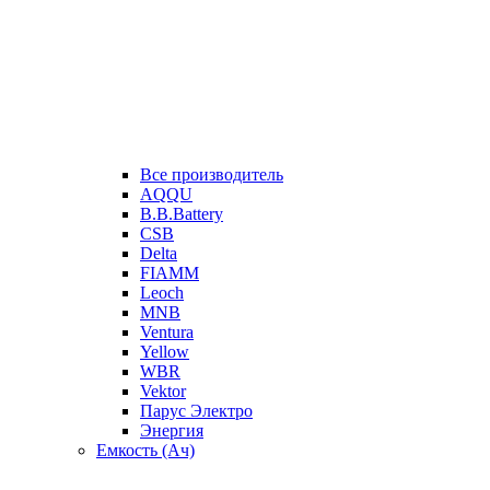
Все производитель
AQQU
B.B.Battery
CSB
Delta
FIAMM
Leoch
MNB
Ventura
Yellow
WBR
Vektor
Парус Электро
Энергия
Емкость (Ач)