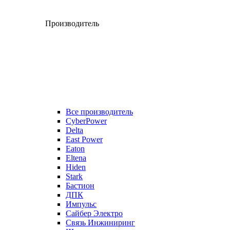
Производитель
Все производитель
CyberPower
Delta
East Power
Eaton
Eltena
Hiden
Stark
Бастион
ДПК
Импульс
Сайбер Электро
Связь Инжиниринг