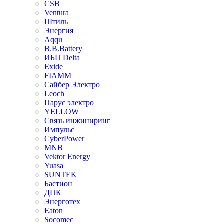
CSB
Ventura
Штиль
Энергия
Aqqu
B.B.Bаttery
ИБП Delta
Exide
FIAMM
Сайбер Электро
Leoch
Парус электро
YELLOW
Связь инжиниринг
Импульс
CyberPower
MNB
Vektor Energy
Yuasa
SUNTEK
Бастион
ДПК
Энерготех
Eaton
Socomec