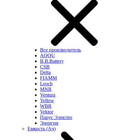
Все производитель
AQQU
B.B.Battery
CSB
Delta
FIAMM
Leoch
MNB
Ventura
Yellow
WBR
Vektor
Парус Электро
Энергия
Емкость (Ач)