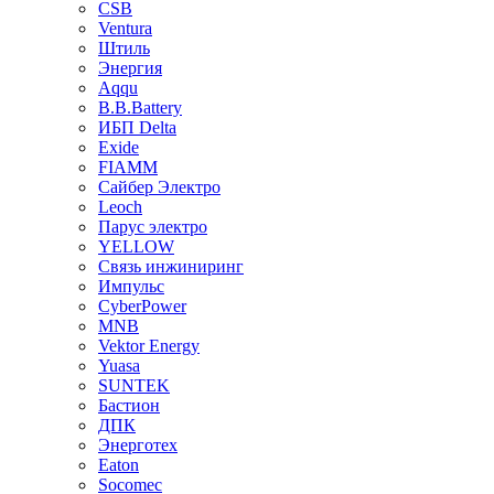
CSB
Ventura
Штиль
Энергия
Aqqu
B.B.Bаttery
ИБП Delta
Exide
FIAMM
Сайбер Электро
Leoch
Парус электро
YELLOW
Связь инжиниринг
Импульс
CyberPower
MNB
Vektor Energy
Yuasa
SUNTEK
Бастион
ДПК
Энерготех
Eaton
Socomec