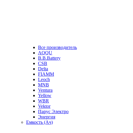
Все производитель
AQQU
B.B.Battery
CSB
Delta
FIAMM
Leoch
MNB
Ventura
Yellow
WBR
Vektor
Парус Электро
Энергия
Емкость (Ач)