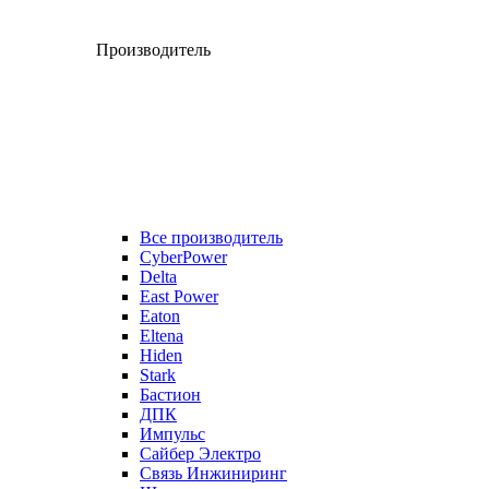
Производитель
Все производитель
CyberPower
Delta
East Power
Eaton
Eltena
Hiden
Stark
Бастион
ДПК
Импульс
Сайбер Электро
Связь Инжиниринг