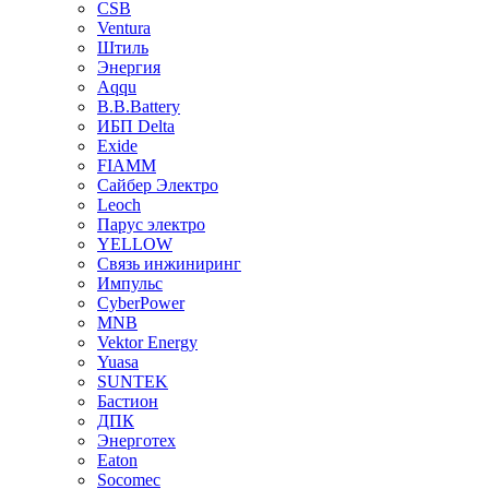
CSB
Ventura
Штиль
Энергия
Aqqu
B.B.Bаttery
ИБП Delta
Exide
FIAMM
Сайбер Электро
Leoch
Парус электро
YELLOW
Связь инжиниринг
Импульс
CyberPower
MNB
Vektor Energy
Yuasa
SUNTEK
Бастион
ДПК
Энерготех
Eaton
Socomec