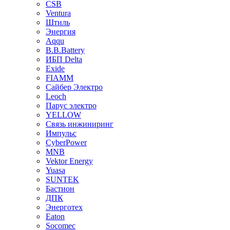
CSB
Ventura
Штиль
Энергия
Aqqu
B.B.Bаttery
ИБП Delta
Exide
FIAMM
Сайбер Электро
Leoch
Парус электро
YELLOW
Связь инжиниринг
Импульс
CyberPower
MNB
Vektor Energy
Yuasa
SUNTEK
Бастион
ДПК
Энерготех
Eaton
Socomec