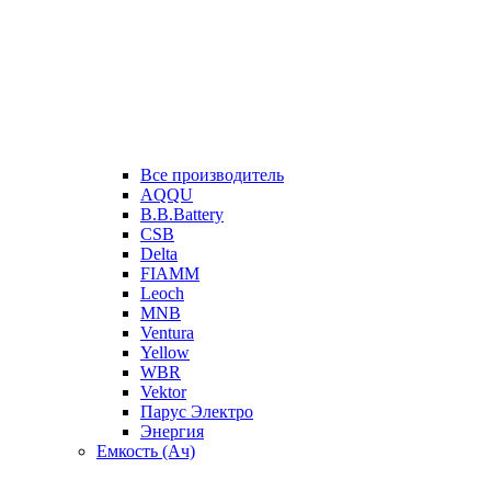
Все производитель
AQQU
B.B.Battery
CSB
Delta
FIAMM
Leoch
MNB
Ventura
Yellow
WBR
Vektor
Парус Электро
Энергия
Емкость (Ач)