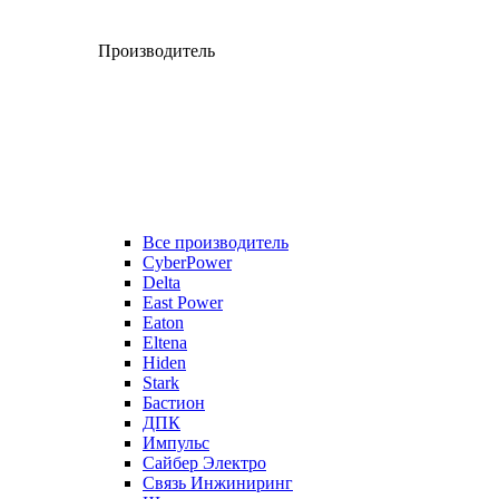
Производитель
Все производитель
CyberPower
Delta
East Power
Eaton
Eltena
Hiden
Stark
Бастион
ДПК
Импульс
Сайбер Электро
Связь Инжиниринг