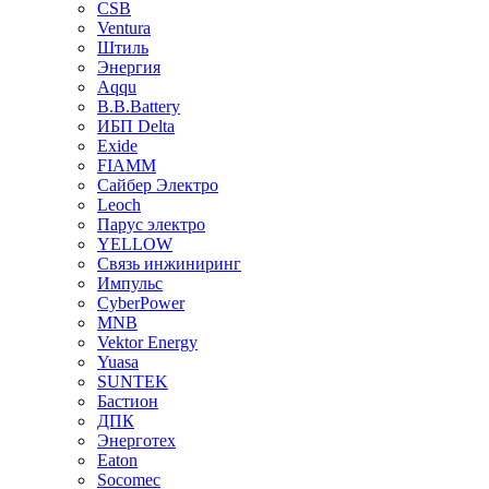
CSB
Ventura
Штиль
Энергия
Aqqu
B.B.Bаttery
ИБП Delta
Exide
FIAMM
Сайбер Электро
Leoch
Парус электро
YELLOW
Связь инжиниринг
Импульс
CyberPower
MNB
Vektor Energy
Yuasa
SUNTEK
Бастион
ДПК
Энерготех
Eaton
Socomec