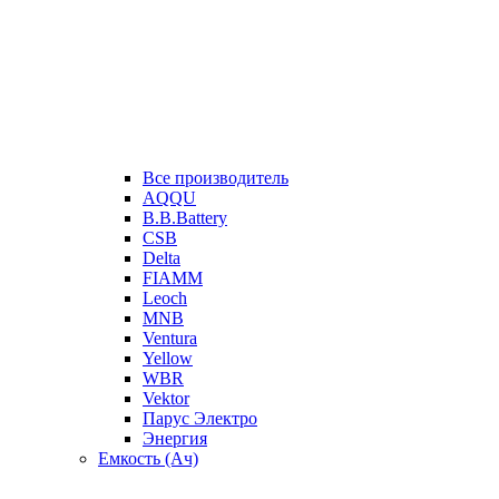
Все производитель
AQQU
B.B.Battery
CSB
Delta
FIAMM
Leoch
MNB
Ventura
Yellow
WBR
Vektor
Парус Электро
Энергия
Емкость (Ач)