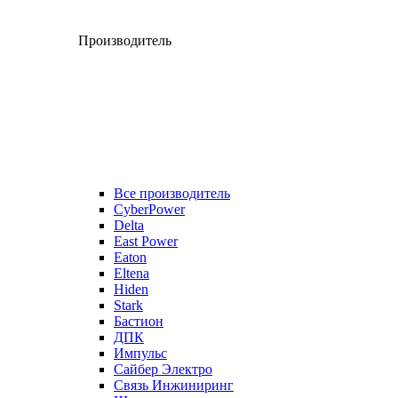
Производитель
Все производитель
CyberPower
Delta
East Power
Eaton
Eltena
Hiden
Stark
Бастион
ДПК
Импульс
Сайбер Электро
Связь Инжиниринг