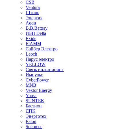
CSB
Ventura
Штиль
Энергия
Aqqu
B.B.Bаttery
ИБП Delta
Exide
FIAMM
Сайбер Электро
Leoch
Парус электро
YELLOW
Связь инжиниринг
Импульс
CyberPower
MNB
Vektor Energy
Yuasa
SUNTEK
Бастион
ДПК
Энерготех
Eaton
Socomec