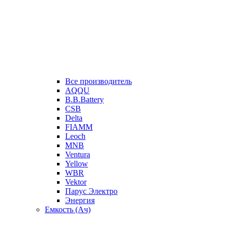
Все производитель
AQQU
B.B.Battery
CSB
Delta
FIAMM
Leoch
MNB
Ventura
Yellow
WBR
Vektor
Парус Электро
Энергия
Емкость (Ач)