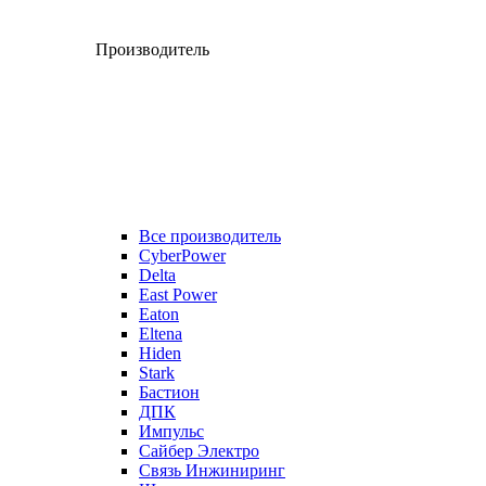
Производитель
Все производитель
CyberPower
Delta
East Power
Eaton
Eltena
Hiden
Stark
Бастион
ДПК
Импульс
Сайбер Электро
Связь Инжиниринг