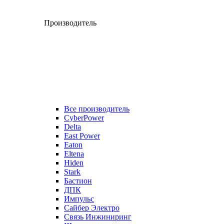
Производитель
Все производитель
CyberPower
Delta
East Power
Eaton
Eltena
Hiden
Stark
Бастион
ДПК
Импульс
Сайбер Электро
Связь Инжиниринг