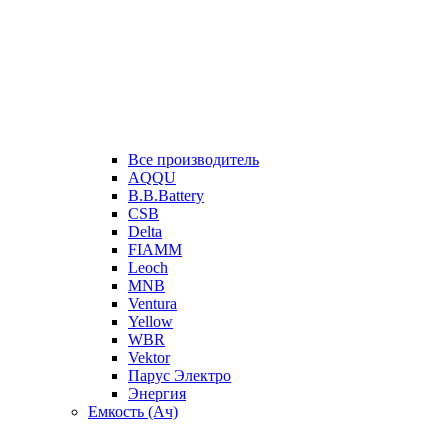
Все производитель
AQQU
B.B.Battery
CSB
Delta
FIAMM
Leoch
MNB
Ventura
Yellow
WBR
Vektor
Парус Электро
Энергия
Емкость (Ач)