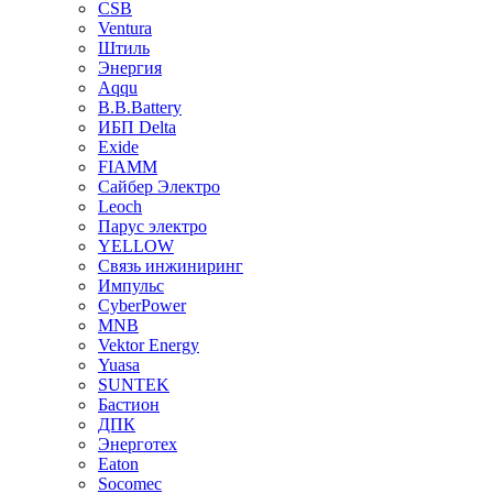
CSB
Ventura
Штиль
Энергия
Aqqu
B.B.Bаttery
ИБП Delta
Exide
FIAMM
Сайбер Электро
Leoch
Парус электро
YELLOW
Связь инжиниринг
Импульс
CyberPower
MNB
Vektor Energy
Yuasa
SUNTEK
Бастион
ДПК
Энерготех
Eaton
Socomec