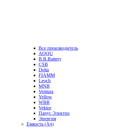
Все производитель
AQQU
B.B.Battery
CSB
Delta
FIAMM
Leoch
MNB
Ventura
Yellow
WBR
Vektor
Парус Электро
Энергия
Емкость (Ач)