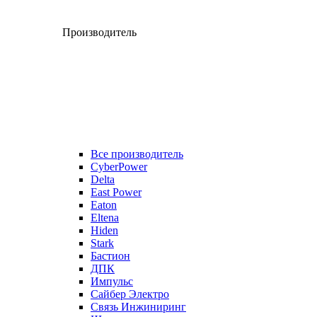
Производитель
Все производитель
CyberPower
Delta
East Power
Eaton
Eltena
Hiden
Stark
Бастион
ДПК
Импульс
Сайбер Электро
Связь Инжиниринг