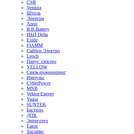
CSB
Ventura
Штиль
Энергия
Aqqu
B.B.Bаttery
ИБП Delta
Exide
FIAMM
Сайбер Электро
Leoch
Парус электро
YELLOW
Связь инжиниринг
Импульс
CyberPower
MNB
Vektor Energy
Yuasa
SUNTEK
Бастион
ДПК
Энерготех
Eaton
Socomec