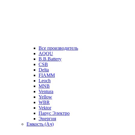
Все производитель
AQQU
B.B.Battery
CSB
Delta
FIAMM
Leoch
MNB
Ventura
Yellow
WBR
Vektor
Парус Электро
Энергия
Емкость (Ач)