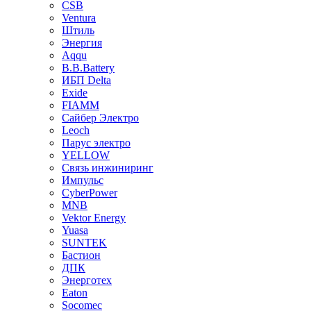
CSB
Ventura
Штиль
Энергия
Aqqu
B.B.Bаttery
ИБП Delta
Exide
FIAMM
Сайбер Электро
Leoch
Парус электро
YELLOW
Связь инжиниринг
Импульс
CyberPower
MNB
Vektor Energy
Yuasa
SUNTEK
Бастион
ДПК
Энерготех
Eaton
Socomec