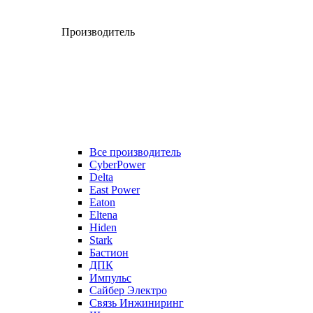
Производитель
Все производитель
CyberPower
Delta
East Power
Eaton
Eltena
Hiden
Stark
Бастион
ДПК
Импульс
Сайбер Электро
Связь Инжиниринг