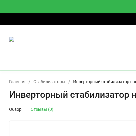
О компании
Доставка
Оплата
Гарантии и возврат
О
ИБП
СТАБИЛИЗАТОРЫ
АККУМУЛЯТОРЫ
И
Главная
/
Стабилизаторы
/
Инверторный стабилизатор на
Инверторный стабилизатор н
Обзор
Отзывы (0)