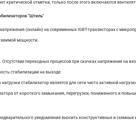
гнет критической отметки, только после этого включаются вентиля
абилизаторов "Штиль"
напряжения (онлайн) на современных IGBT-транзисторах с микро
ставимой мощности.
 Отсутствие переходных процессов при скачках напряжения на вхо
ость стабилизации на выходе.
 нагрузки стабилизатор является для сети чисто активной нагрузко
атора от короткого замыкания, перегрузки, пониженного и повыше
редварительного уведомления вносить конструктивные и схемные 