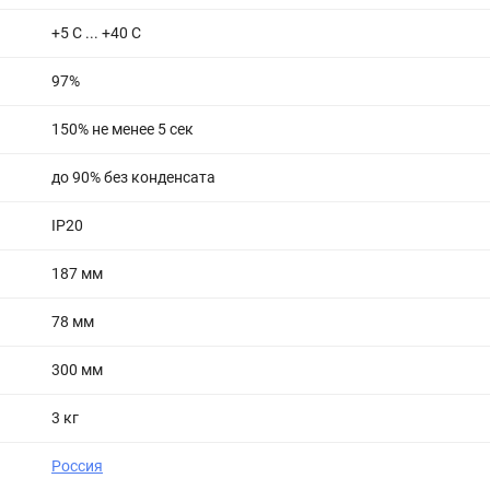
+5 C ... +40 C
97%
150% не менее 5 сек
до 90% без конденсата
IP20
187 мм
78 мм
300 мм
3 кг
Россия