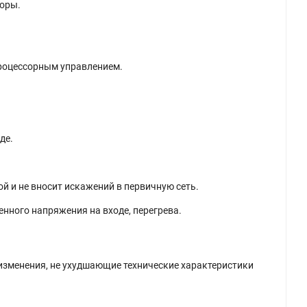
торы.
процессорным управлением.
де.
й и не вносит искажений в первичную сеть.
нного напряжения на входе, перегрева.
изменения, не ухудшающие технические характеристики