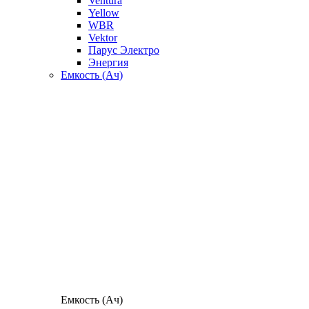
Ventura
Yellow
WBR
Vektor
Парус Электро
Энергия
Емкость (Ач)
Емкость (Ач)