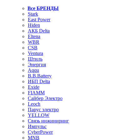
Все БРЕНДЫ
Stark
East Power
Hiden
АКБ Delta
Eltena
WBR
CSB
Ventura
Штиль
Энергия
Aqqu
B.B.Bаttery
ИБП Delta
Exide
FIAMM
Сайбер Электро
Leoch
Парус электро
YELLOW
Связь инжиниринг
Импульс
CyberPower
MNB