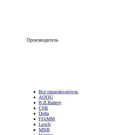
Производитель
Все производитель
AQQU
B.B.Battery
CSB
Delta
FIAMM
Leoch
MNB