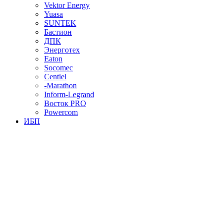
Vektor Energy
Yuasa
SUNTEK
Бастион
ДПК
Энерготех
Eaton
Socomec
Centiel
-Marathon
Inform-Legrand
Восток PRO
Powercom
ИБП