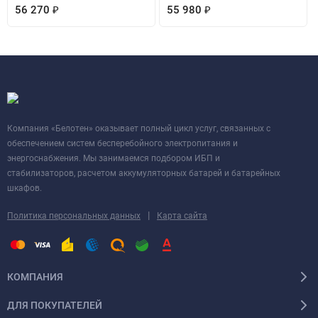
56 270
₽
55 980
₽
Компания «Белотен» оказывает полный цикл услуг, связанных с
обеспечением систем бесперебойного электропитания и
энергоснабжения. Мы занимаемся подбором ИБП и
стабилизаторов, расчетом аккумуляторных батарей и батарейных
шкафов.
|
Политика персональных данных
Карта сайта
КОМПАНИЯ
ДЛЯ ПОКУПАТЕЛЕЙ