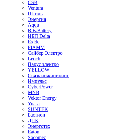
CSB
Ventura
Штиль
Энергия
Aqqu
B.B.Bаttery
ИБП Delta
Exide
FIAMM
Сайбер Электро
Leoch
Парус электро
YELLOW
Связь инжиниринг
Импульс
CyberPower
MNB
Vektor Energy
Yuasa
SUNTEK
Бастион
ДПК
Энерготех
Eaton
Socomec