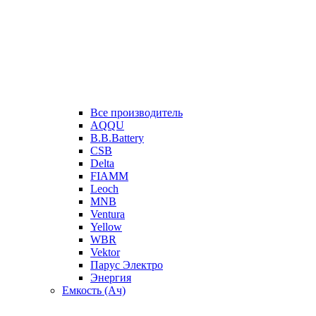
Все производитель
AQQU
B.B.Battery
CSB
Delta
FIAMM
Leoch
MNB
Ventura
Yellow
WBR
Vektor
Парус Электро
Энергия
Емкость (Ач)