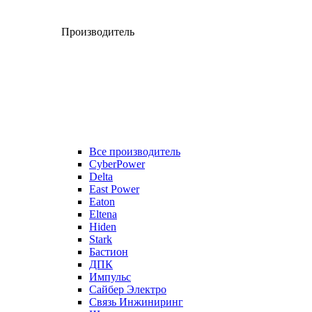
Производитель
Все производитель
CyberPower
Delta
East Power
Eaton
Eltena
Hiden
Stark
Бастион
ДПК
Импульс
Сайбер Электро
Связь Инжиниринг