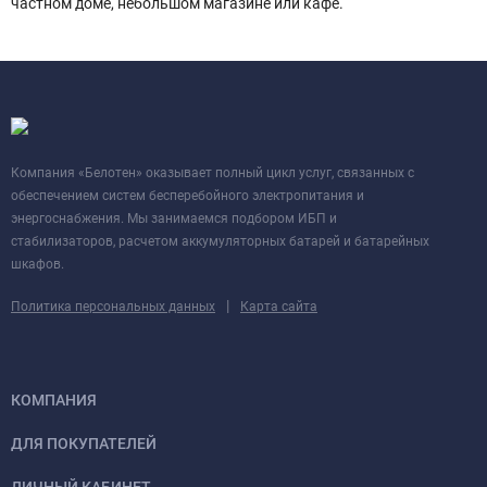
частном доме, небольшом магазине или кафе.
Компания «Белотен» оказывает полный цикл услуг, связанных с
обеспечением систем бесперебойного электропитания и
энергоснабжения. Мы занимаемся подбором ИБП и
стабилизаторов, расчетом аккумуляторных батарей и батарейных
шкафов.
|
Политика персональных данных
Карта сайта
КОМПАНИЯ
ДЛЯ ПОКУПАТЕЛЕЙ
ЛИЧНЫЙ КАБИНЕТ