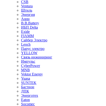
CSB
Ventura
Штиль
Энергия
Aqqu
B.B.Bаttery
ИБП Delta
Exide
FIAMM
Сайбер Электро
Leoch
Парус электро
YELLOW
Связь инжиниринг
Импульс
CyberPower
MNB
Vektor Energy
Yuasa
SUNTEK
Бастион
ДПК
Энерготех
Eaton
Socomec