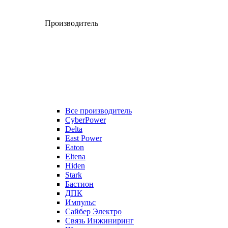
Производитель
Все производитель
CyberPower
Delta
East Power
Eaton
Eltena
Hiden
Stark
Бастион
ДПК
Импульс
Сайбер Электро
Связь Инжиниринг