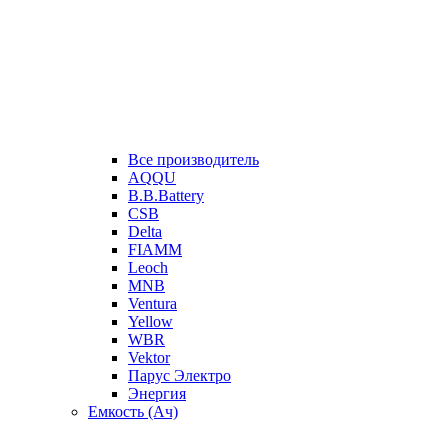
Все производитель
AQQU
B.B.Battery
CSB
Delta
FIAMM
Leoch
MNB
Ventura
Yellow
WBR
Vektor
Парус Электро
Энергия
Емкость (Ач)