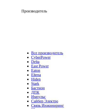
Производитель
Все производитель
CyberPower
Delta
East Power
Eaton
Eltena
Hiden
Stark
Бастион
ДПК
Импульс
Сайбер Электро
Связь Инжиниринг