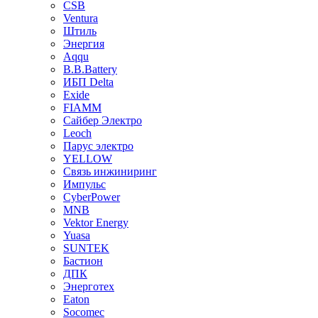
CSB
Ventura
Штиль
Энергия
Aqqu
B.B.Bаttery
ИБП Delta
Exide
FIAMM
Сайбер Электро
Leoch
Парус электро
YELLOW
Связь инжиниринг
Импульс
CyberPower
MNB
Vektor Energy
Yuasa
SUNTEK
Бастион
ДПК
Энерготех
Eaton
Socomec