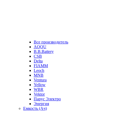
Все производитель
AQQU
B.B.Battery
CSB
Delta
FIAMM
Leoch
MNB
Ventura
Yellow
WBR
Vektor
Парус Электро
Энергия
Емкость (Ач)