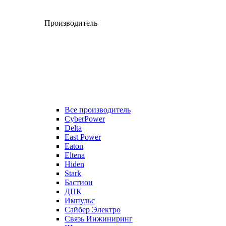
Производитель
Все производитель
CyberPower
Delta
East Power
Eaton
Eltena
Hiden
Stark
Бастион
ДПК
Импульс
Сайбер Электро
Связь Инжиниринг