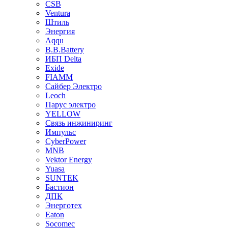
CSB
Ventura
Штиль
Энергия
Aqqu
B.B.Bаttery
ИБП Delta
Exide
FIAMM
Сайбер Электро
Leoch
Парус электро
YELLOW
Связь инжиниринг
Импульс
CyberPower
MNB
Vektor Energy
Yuasa
SUNTEK
Бастион
ДПК
Энерготех
Eaton
Socomec