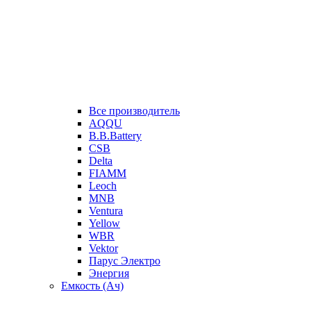
Все производитель
AQQU
B.B.Battery
CSB
Delta
FIAMM
Leoch
MNB
Ventura
Yellow
WBR
Vektor
Парус Электро
Энергия
Емкость (Ач)