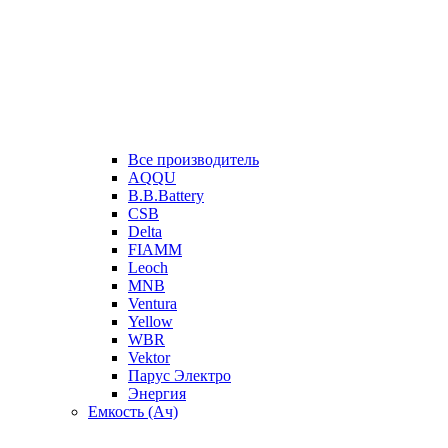
Все производитель
AQQU
B.B.Battery
CSB
Delta
FIAMM
Leoch
MNB
Ventura
Yellow
WBR
Vektor
Парус Электро
Энергия
Емкость (Ач)