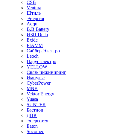
CSB
Ventura
Штиль
Энергия
Aqqu
B.B.Bаttery
ИБП Delta
Exide
FIAMM
Сайбер Электро
Leoch
Парус электро
YELLOW
Связь инжиниринг
Импульс
CyberPower
MNB
Vektor Energy
Yuasa
SUNTEK
Бастион
ДПК
Энерготех
Eaton
Socomec