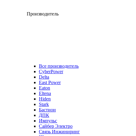
Производитель
Все производитель
CyberPower
Delta
East Power
Eaton
Eltena
Hiden
Stark
Бастион
ДПК
Импульс
Сайбер Электро
Связь Инжиниринг