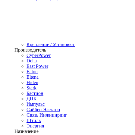
Крепление / Установка
Производитель
CyberPower
Delta
East Power
Eaton
Eltena
Hiden
Stark
Бастион
ДПК
Импульс
Сайбер Электро
Связь Инжиниринг
Штиль
Энергия
Назначение