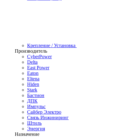
Крепление / Установка
Производитель
CyberPower
Delta
East Power
Eaton
Eltena
Hiden
Stark
Бастион
ДПК
Импульс
Сайбер Электро
Связь Инжиниринг
Штиль
Энергия
Назначение