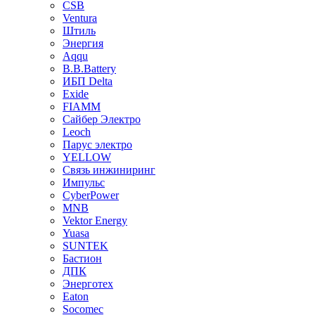
CSB
Ventura
Штиль
Энергия
Aqqu
B.B.Bаttery
ИБП Delta
Exide
FIAMM
Сайбер Электро
Leoch
Парус электро
YELLOW
Связь инжиниринг
Импульс
CyberPower
MNB
Vektor Energy
Yuasa
SUNTEK
Бастион
ДПК
Энерготех
Eaton
Socomec