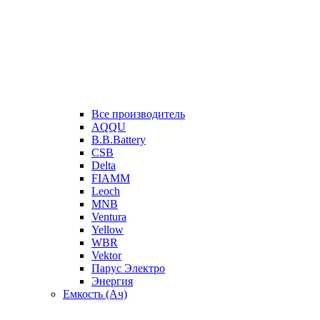
Все производитель
AQQU
B.B.Battery
CSB
Delta
FIAMM
Leoch
MNB
Ventura
Yellow
WBR
Vektor
Парус Электро
Энергия
Емкость (Ач)