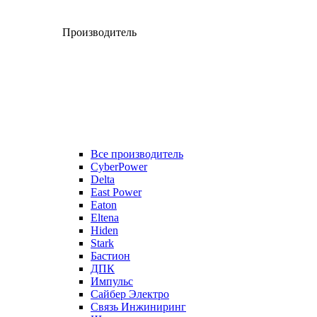
Производитель
Все производитель
CyberPower
Delta
East Power
Eaton
Eltena
Hiden
Stark
Бастион
ДПК
Импульс
Сайбер Электро
Связь Инжиниринг