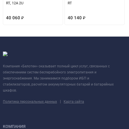
RT, 12А 2U
RT
40 060
₽
40 140
₽
Компания «Белотен» оказывает полный цикл услуг, связанных с
обеспечением систем бесперебойного электропитания и
энергоснабжения. Мы занимаемся подбором ИБП и
стабилизаторов, расчетом аккумуляторных батарей и батарейных
шкафов.
|
Политика персональных данных
Карта сайта
КОМПАНИЯ