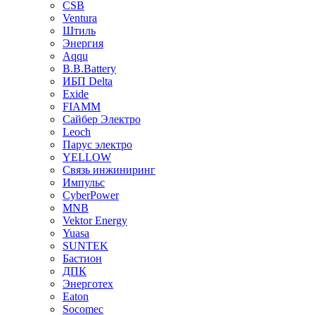
CSB
Ventura
Штиль
Энергия
Aqqu
B.B.Bаttery
ИБП Delta
Exide
FIAMM
Сайбер Электро
Leoch
Парус электро
YELLOW
Связь инжиниринг
Импульс
CyberPower
MNB
Vektor Energy
Yuasa
SUNTEK
Бастион
ДПК
Энерготех
Eaton
Socomec