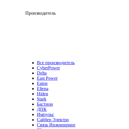
Производитель
Все производитель
CyberPower
Delta
East Power
Eaton
Eltena
Hiden
Stark
Бастион
ДПК
Импульс
Сайбер Электро
Связь Инжиниринг