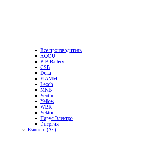
Все производитель
AQQU
B.B.Battery
CSB
Delta
FIAMM
Leoch
MNB
Ventura
Yellow
WBR
Vektor
Парус Электро
Энергия
Емкость (Ач)