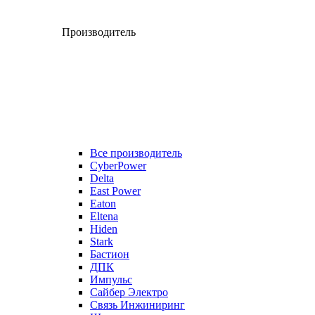
Производитель
Все производитель
CyberPower
Delta
East Power
Eaton
Eltena
Hiden
Stark
Бастион
ДПК
Импульс
Сайбер Электро
Связь Инжиниринг