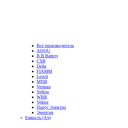
Все производитель
AQQU
B.B.Battery
CSB
Delta
FIAMM
Leoch
MNB
Ventura
Yellow
WBR
Vektor
Парус Электро
Энергия
Емкость (Ач)