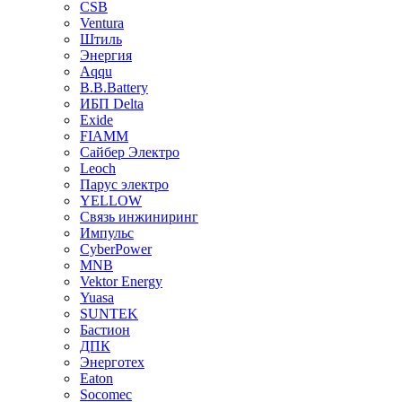
CSB
Ventura
Штиль
Энергия
Aqqu
B.B.Bаttery
ИБП Delta
Exide
FIAMM
Сайбер Электро
Leoch
Парус электро
YELLOW
Связь инжиниринг
Импульс
CyberPower
MNB
Vektor Energy
Yuasa
SUNTEK
Бастион
ДПК
Энерготех
Eaton
Socomec