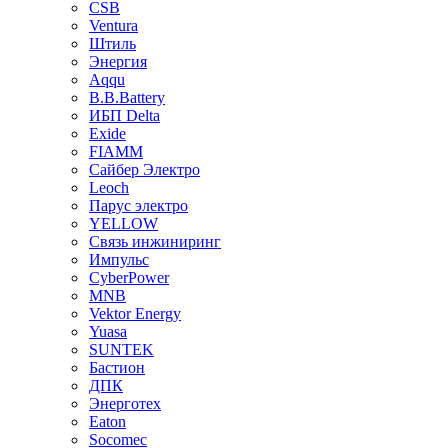
CSB
Ventura
Штиль
Энергия
Aqqu
B.B.Bаttery
ИБП Delta
Exide
FIAMM
Сайбер Электро
Leoch
Парус электро
YELLOW
Связь инжиниринг
Импульс
CyberPower
MNB
Vektor Energy
Yuasa
SUNTEK
Бастион
ДПК
Энерготех
Eaton
Socomec