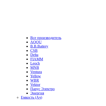
Все производитель
AQQU
B.B.Battery
CSB
Delta
FIAMM
Leoch
MNB
Ventura
Yellow
WBR
Vektor
Парус Электро
Энергия
Емкость (Ач)