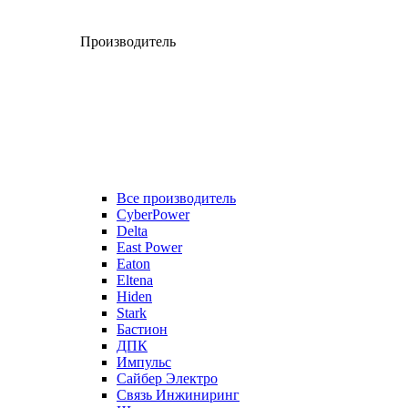
Производитель
Все производитель
CyberPower
Delta
East Power
Eaton
Eltena
Hiden
Stark
Бастион
ДПК
Импульс
Сайбер Электро
Связь Инжиниринг