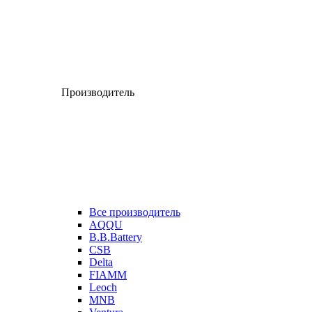
Производитель
Все производитель
AQQU
B.B.Battery
CSB
Delta
FIAMM
Leoch
MNB