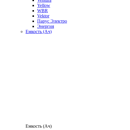
Ventura
Yellow
WBR
Vektor
Парус Электро
Энергия
Емкость (Ач)
Емкость (Ач)