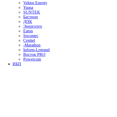
Vektor Energy
Yuasa
SUNTEK
Бастион
ДПК
Энерготех
Eaton
Socomec
Centiel
-Marathon
Inform-Legrand
Восток PRO
Powercom
ИБП