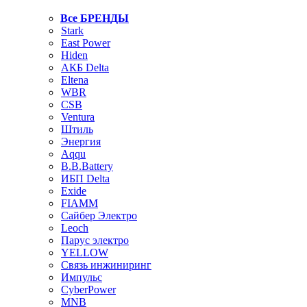
Все БРЕНДЫ
Stark
East Power
Hiden
АКБ Delta
Eltena
WBR
CSB
Ventura
Штиль
Энергия
Aqqu
B.B.Bаttery
ИБП Delta
Exide
FIAMM
Сайбер Электро
Leoch
Парус электро
YELLOW
Связь инжиниринг
Импульс
CyberPower
MNB