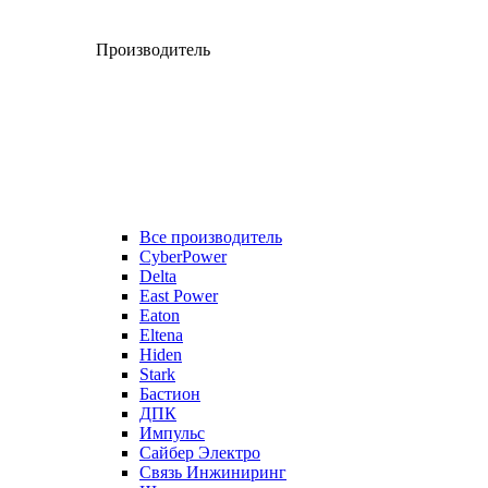
Производитель
Все производитель
CyberPower
Delta
East Power
Eaton
Eltena
Hiden
Stark
Бастион
ДПК
Импульс
Сайбер Электро
Связь Инжиниринг