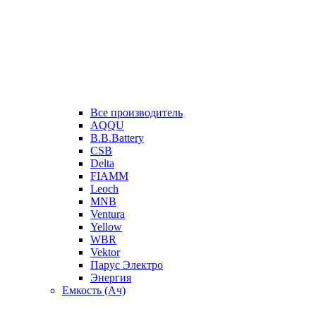
Все производитель
AQQU
B.B.Battery
CSB
Delta
FIAMM
Leoch
MNB
Ventura
Yellow
WBR
Vektor
Парус Электро
Энергия
Емкость (Ач)