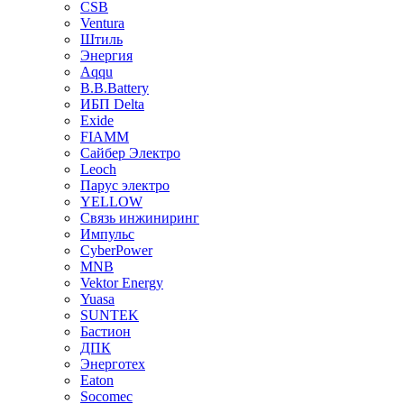
CSB
Ventura
Штиль
Энергия
Aqqu
B.B.Bаttery
ИБП Delta
Exide
FIAMM
Сайбер Электро
Leoch
Парус электро
YELLOW
Связь инжиниринг
Импульс
CyberPower
MNB
Vektor Energy
Yuasa
SUNTEK
Бастион
ДПК
Энерготех
Eaton
Socomec