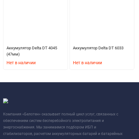
Аккумулятор Delta DT 4045
Аккумулятор Delta DT 6033
(47мм)
Нет в наличии
Нет в наличии
Компания «Белотен» оказывает полный цикл услуг, связанных с
обеспечением систем бесперебойного электропитания и
энергоснабжения. Мы занимаемся подбором ИБП и
стабилизаторов, расчетом аккумуляторных батарей и батарейных