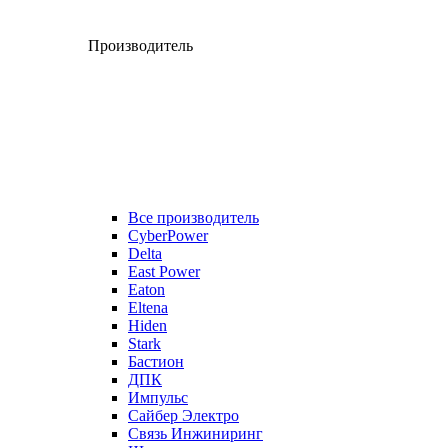
Производитель
Все производитель
CyberPower
Delta
East Power
Eaton
Eltena
Hiden
Stark
Бастион
ДПК
Импульс
Сайбер Электро
Связь Инжиниринг