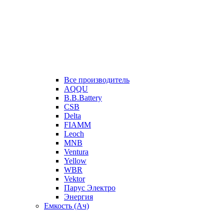
Все производитель
AQQU
B.B.Battery
CSB
Delta
FIAMM
Leoch
MNB
Ventura
Yellow
WBR
Vektor
Парус Электро
Энергия
Емкость (Ач)