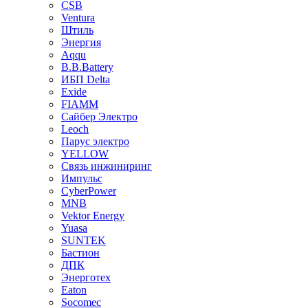
CSB
Ventura
Штиль
Энергия
Aqqu
B.B.Bаttery
ИБП Delta
Exide
FIAMM
Сайбер Электро
Leoch
Парус электро
YELLOW
Связь инжиниринг
Импульс
CyberPower
MNB
Vektor Energy
Yuasa
SUNTEK
Бастион
ДПК
Энерготех
Eaton
Socomec